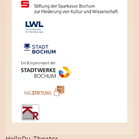
HalloDu-Theater